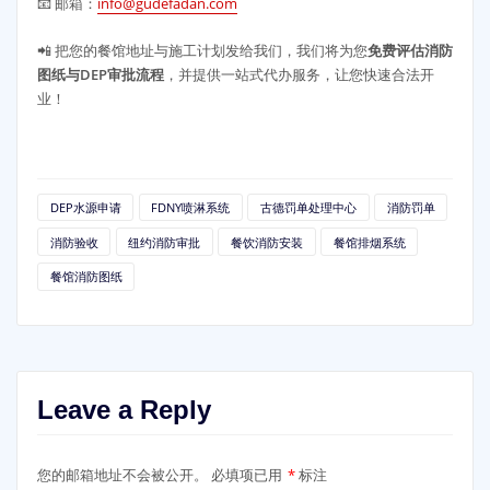
📧 邮箱：
info@gudefadan.com
📲 把您的餐馆地址与施工计划发给我们，我们将为您
免费评估消防
图纸与DEP审批流程
，并提供一站式代办服务，让您快速合法开
业！
DEP水源申请
FDNY喷淋系统
古德罚单处理中心
消防罚单
消防验收
纽约消防审批
餐饮消防安装
餐馆排烟系统
餐馆消防图纸
Leave a Reply
您的邮箱地址不会被公开。
必填项已用
*
标注