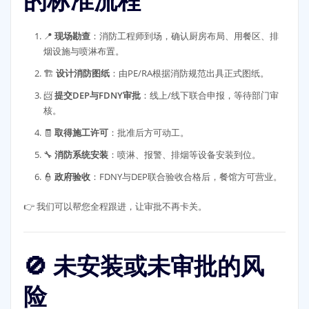
的标准流程
📍
现场勘查
：消防工程师到场，确认厨房布局、用餐区、排
烟设施与喷淋布置。
🏗️
设计消防图纸
：由PE/RA根据消防规范出具正式图纸。
📨
提交DEP与FDNY审批
：线上/线下联合申报，等待部门审
核。
🧾
取得施工许可
：批准后方可动工。
🔧
消防系统安装
：喷淋、报警、排烟等设备安装到位。
👮
政府验收
：FDNY与DEP联合验收合格后，餐馆方可营业。
👉 我们可以帮您全程跟进，让审批不再卡关。
🚫 未安装或未审批的风
险