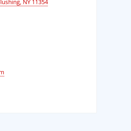
Flushing, NY 11354
om