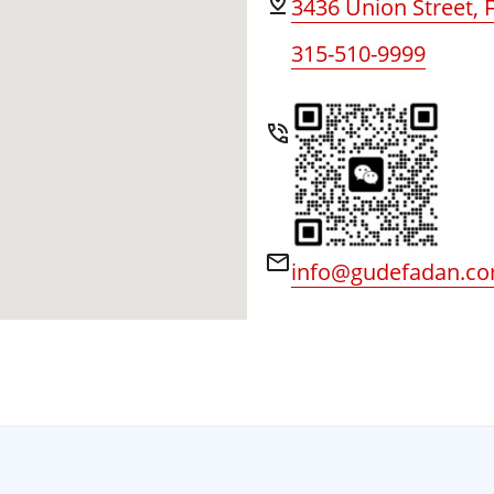
3436 Union Street, 
315-510-9999
info@gudefadan.c