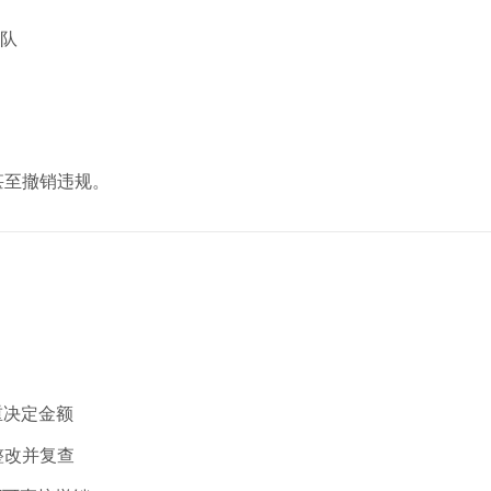
队
甚至撤销违规。
重决定金额
整改并复查