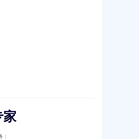
专家
务：