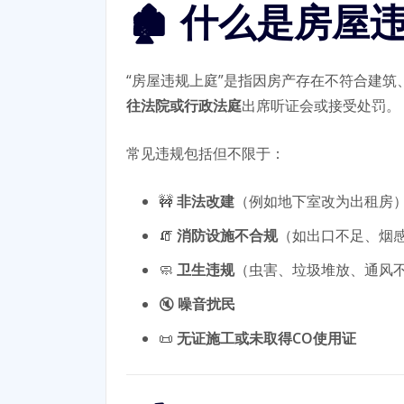
🏚️ 什么是房
“房屋违规上庭”是指因房产存在不符合建筑
往法院或行政法庭
出席听证会或接受处罚。
常见违规包括但不限于：
🚧
非法改建
（例如地下室改为出租房
🧯
消防设施不合规
（如出口不足、烟感
🧼
卫生违规
（虫害、垃圾堆放、通风
🔇
噪音扰民
📜
无证施工或未取得CO使用证