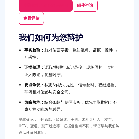
立即致电：315-510-9999
邮件咨询
免费评估
我们如何为您辩护
事实核验：
核对传票要素、执法流程、证据一致性与
可采性。
证据整理：
调取/整理行车记录仪、现场照片、监控、
证人陈述，复盘时序。
要点争议：
标志/标线可见性、信号配时、视线遮挡、
车辆相对位置与安全空间。
策略落地：
结合条款与辖区实务，优先争取撤销；不
成则推动降级与减罚。
温馨提示：不同条款（如超速、手机、未礼让行人、校车、
HOV、变道、跟车过近等）证据侧重点不同，请尽早与我们沟
通以便及时取证。