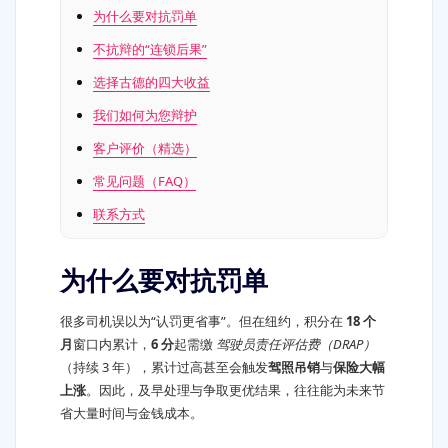
为什么要对抗罚单
不抗辩的“连锁后果”
选择古德的四大收益
我们如何为您辩护
客户评价（精选）
常见问题（FAQ）
联系方式
为什么要对抗罚单
很多司机误以为“认罚更省事”。但在纽约，积分在
18 个
月
窗口内累计，
6 分
起需缴
驾驶员责任评估费（DRAP）
（持续 3 年），累计过高甚至会触发
驾照吊销
与
保险大幅
上涨
。因此，及早处理与争取更优结果，往往能为未来节
省大量时间与金钱成本。