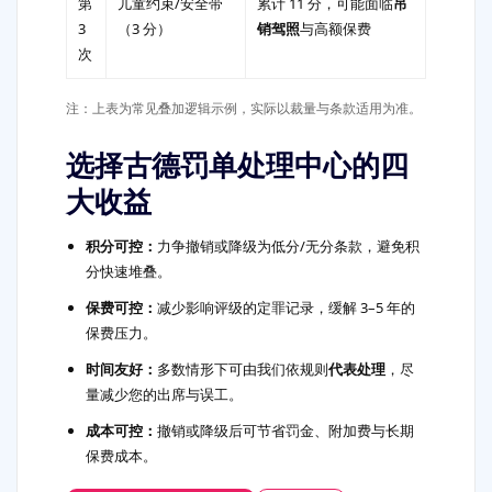
第
儿童约束/安全带
累计 11 分，可能面临
吊
3
（3 分）
销驾照
与高额保费
次
注：上表为常见叠加逻辑示例，实际以裁量与条款适用为准。
选择古德罚单处理中心的四
大收益
积分可控：
力争撤销或降级为低分/无分条款，避免积
分快速堆叠。
保费可控：
减少影响评级的定罪记录，缓解 3–5 年的
保费压力。
时间友好：
多数情形下可由我们依规则
代表处理
，尽
量减少您的出席与误工。
成本可控：
撤销或降级后可节省罚金、附加费与长期
保费成本。