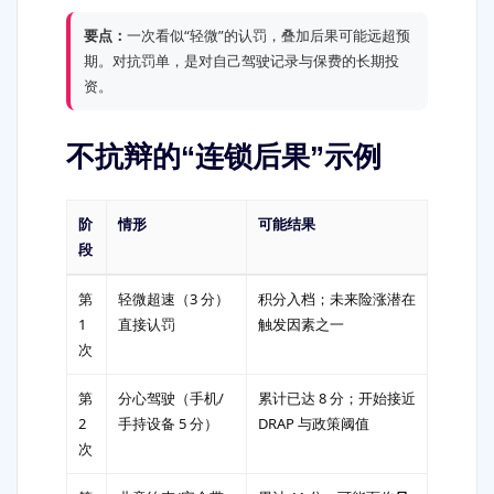
要点：
一次看似“轻微”的认罚，叠加后果可能远超预
期。对抗罚单，是对自己驾驶记录与保费的长期投
资。
不抗辩的“连锁后果”示例
阶
情形
可能结果
段
第
轻微超速（3 分）
积分入档；未来险涨潜在
1
直接认罚
触发因素之一
次
第
分心驾驶（手机/
累计已达 8 分；开始接近
2
手持设备 5 分）
DRAP 与政策阈值
次