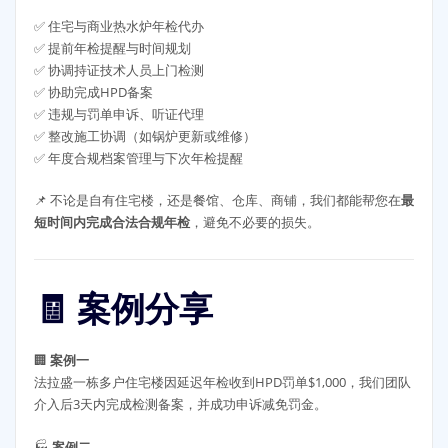
✅ 住宅与商业热水炉年检代办
✅ 提前年检提醒与时间规划
✅ 协调持证技术人员上门检测
✅ 协助完成HPD备案
✅ 违规与罚单申诉、听证代理
✅ 整改施工协调（如锅炉更新或维修）
✅ 年度合规档案管理与下次年检提醒
📌 不论是自有住宅楼，还是餐馆、仓库、商铺，我们都能帮您在
最
短时间内完成合法合规年检
，避免不必要的损失。
🧾 案例分享
🏢
案例一
法拉盛一栋多户住宅楼因延迟年检收到HPD罚单$1,000，我们团队
介入后3天内完成检测备案，并成功申诉减免罚金。
🏭
案例二