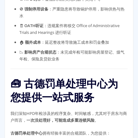
🚫
强制停用设备
：严重隐患将导致锅炉停用，影响供热与热
水
🧾
OATH听证
：违规案件将移交 Office of Administrative
Trials and Hearings 进行听证
🏠
额外成本
：延迟整改将导致施工成本和罚金叠加
📉
影响房产合规状态
：未完成年检可能影响房屋登记、煤气
年检、保险及贷款业务
🧰 古德罚单处理中心为
您提供一站式服务
我们深知HPD年检涉及的程序复杂、时间敏感，尤其对于房东与商
户而言，
一次没处理好，可能造成多重连锁风险
。
古德罚单处理中心
拥有经验丰富的合规团队，为您提供：