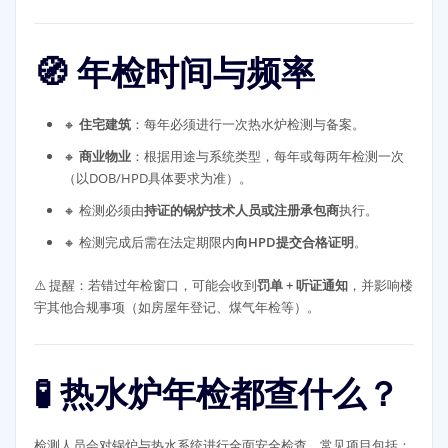
🧭 年检时间与频率
🔸
住宅建筑
：每年必须进行一次热水炉检测与备案。
🔸
商业物业
：根据用途与系统类型，每年或每两年检测一次
（以DOB/HPD具体要求为准）。
🔸 检测必须由
持证的锅炉技术人员或注册承包商
执行。
🔸 检测完成后需在法定期限内
向HPD提交合格证明
。
⚠️ 提醒：若错过年检窗口，可能会收到
罚单 + 听证通知
，并影响楼
宇其他合规事项（如房屋年登记、煤气年检等）。
🧪 热水炉年检都查什么？
检测人员会对锅炉与热水系统进行全面安全检查，常见项目包括：