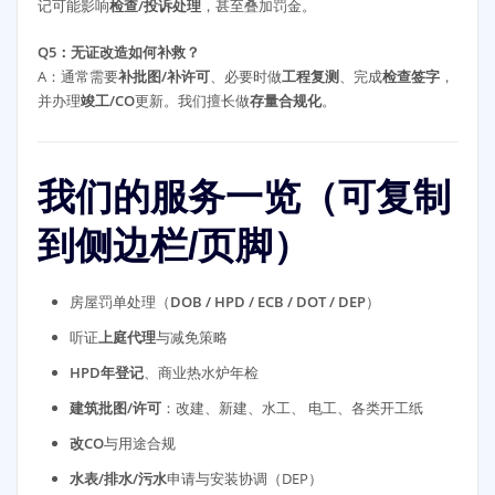
记可能影响
检查/投诉处理
，甚至叠加罚金。
Q5：无证改造如何补救？
A：通常需要
补批图/补许可
、必要时做
工程复测
、完成
检查签字
，
并办理
竣工/CO
更新。我们擅长做
存量合规化
。
我们的服务一览（可复制
到侧边栏/页脚）
房屋罚单处理（
DOB / HPD / ECB / DOT / DEP
）
听证
上庭代理
与减免策略
HPD年登记
、商业热水炉年检
建筑批图/许可
：改建、新建、水工、 电工、各类开工纸
改CO
与用途合规
水表/排水/污水
申请与安装协调（DEP）