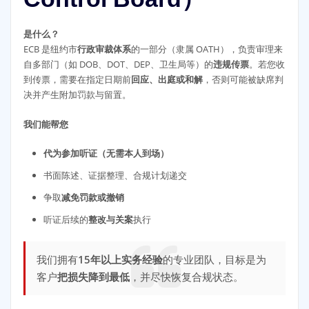
是什么？
ECB 是纽约市
行政审裁体系
的一部分（隶属 OATH），负责审理来
自多部门（如 DOB、DOT、DEP、卫生局等）的
违规传票
。若您收
到传票，需要在指定日期前
回应、出庭或和解
，否则可能被缺席判
决并产生附加罚款与留置。
我们能帮您
代为参加听证（无需本人到场）
书面陈述、证据整理、合规计划递交
争取
减免罚款或撤销
听证后续的
整改与关案
执行
我们拥有
15年以上实务经验
的专业团队，目标是为
客户
把损失降到最低
，并尽快恢复合规状态。