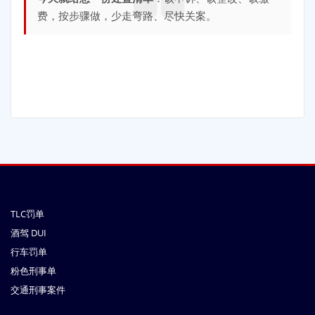
费，按步骤做，少走弯路、尽快关案。
TLC罚单
酒驾 DUI
行车罚单
粉色刑事单
交通刑事案件