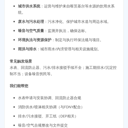
城市供水系统
：运营与维护来自喀茨基尔等水源的饮用水系
统。
废水与污水处理
：污水净化、保护城市水道与周边水域。
噪音与空气质量
：监测并执法，确保达标。
环境执法与资源保护
：制定与执行环保法规与项目。
雨洪与排水
：城市雨水/内涝管理与相关设施规划。
常见触发场景
水表、回流防止器、污水/排水接驳手续不全；施工期排水/沉淀控
制不当；设备噪音扰民等。
我们能帮您
水表申请与安装协调、回流防止器合规
消防供水/喷淋相关协调（与FDNY配合）
排水/污水接驳、开工纸（DEP相关）
噪音/空气合规整改与文件提交