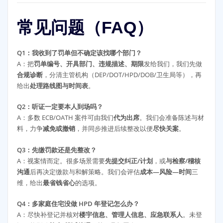
常见问题（FAQ）
Q1：我收到了罚单但不确定该找哪个部门？
A：把
罚单编号、开具部门、违规描述、期限
发给我们，我们先做
合规诊断
，分清主管机构（DEP/DOT/HPD/DOB/卫生局等），再
给出
处理路线图与时间表
。
Q2：听证一定要本人到场吗？
A：多数 ECB/OATH 案件可由我们
代为出席
。我们会准备陈述与材
料，力争
减免或撤销
，并同步推进后续整改以便
尽快关案
。
Q3：先缴罚款还是先整改？
A：视案情而定。很多场景需要
先提交纠正/计划
，或
与检察/稽核
沟通
后再决定缴款与和解策略。我们会评估
成本—风险—时间
三
维，给出
最省钱省心
的选项。
Q4：多家庭住宅没做 HPD 年登记怎么办？
A：尽快补登记并核对
楼宇信息、管理人信息、应急联系人
。未登