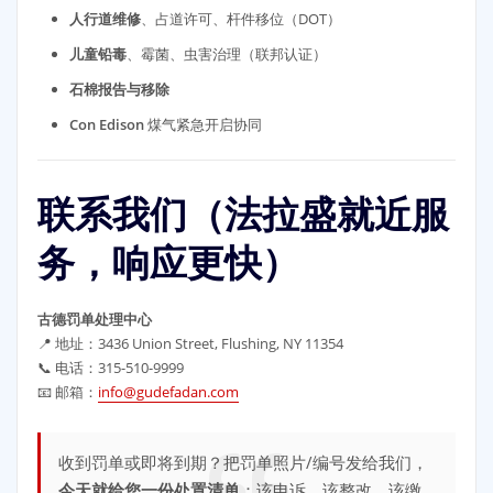
人行道维修
、占道许可、杆件移位（DOT）
儿童铅毒
、霉菌、虫害治理（联邦认证）
石棉报告与移除
Con Edison
煤气紧急开启协同
联系我们（法拉盛就近服
务，响应更快）
古德罚单处理中心
📍 地址：3436 Union Street, Flushing, NY 11354
📞 电话：315-510-9999
📧 邮箱：
info@gudefadan.com
收到罚单或即将到期？把罚单照片/编号发给我们，
今天就给您一份处置清单
：该申诉、该整改、该缴