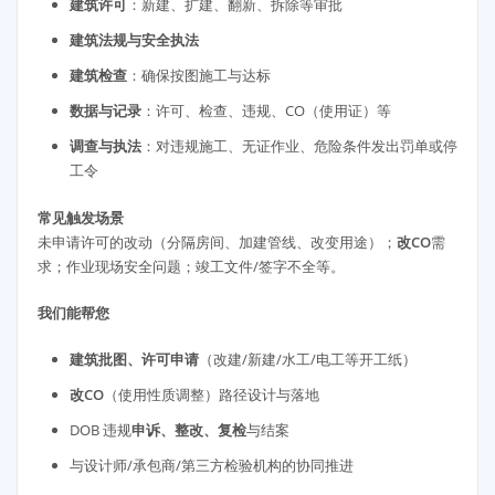
建筑许可
：新建、扩建、翻新、拆除等审批
建筑法规与安全执法
建筑检查
：确保按图施工与达标
数据与记录
：许可、检查、违规、CO（使用证）等
调查与执法
：对违规施工、无证作业、危险条件发出罚单或停
工令
常见触发场景
未申请许可的改动（分隔房间、加建管线、改变用途）；
改CO
需
求；作业现场安全问题；竣工文件/签字不全等。
我们能帮您
建筑批图、许可申请
（改建/新建/水工/电工等开工纸）
改CO
（使用性质调整）路径设计与落地
DOB 违规
申诉、整改、复检
与结案
与设计师/承包商/第三方检验机构的协同推进