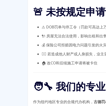
🚨 未按规定申
⚠️ DOB罚单与停工令（罚款可高达上
🔌 房屋无法合法使用，影响出租和出
💰 保险公司拒赔因电力问题引发的火
🧑‍⚖️ 若造成他人财产或人身损失，业
🏠 改CO和后续施工申请将被卡住
🧑‍🔧 我们的
作为纽约地区专业的合规代办机构，
古德罚