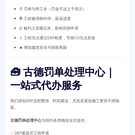
📄 罚单与停工令（罚金可达上千美元）
🛑 工程被强制叫停，延误进度
⚖️ 被列入违规记录，影响后续申请
💧 工程无法通过DEP检查，导致CO无法发放
🔥 增加建筑安全与保险风险
🧰 古德罚单处理中心｜
一站式代办服务
我们深知DEP流程繁琐、时间紧迫，尤其是紧急施工更容不得拖
延。
古德罚单处理中心
为纽约各类物业业主提供：
✅ DEP紧急开工纸申请