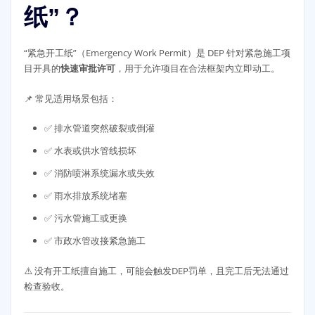
纸”？
“紧急开工纸”（Emergency Work Permit）是 DEP 针对紧急施工项
目开具的
快速审批许可
，用于允许项目在合法框架内立即动工。
📌 常见适用场景包括：
✅ 排水管道突然破裂或倒灌
✅ 水表或供水管线损坏
✅ 消防喷淋系统漏水或失效
✅ 雨水排放系统堵塞
✅ 污水管施工或更换
✅ 市政水管改接紧急施工
⚠️ 没有开工纸擅自施工，可能会触发DEP罚单，且完工后无法通过
检查验收。