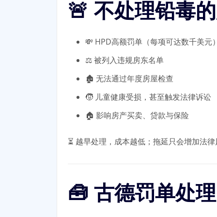
🚨 不处理铅毒
💸 HPD高额罚单（每项可达数千美元
⚖️ 被列入违规房东名单
🏚️ 无法通过年度房屋检查
🧒 儿童健康受损，甚至触发法律诉讼
🏠 影响房产买卖、贷款与保险
⏳ 越早处理，成本越低；拖延只会增加法
🧰 古德罚单处