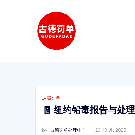
Skip
to
content
房屋罚单
🧾 纽约铅毒报告与
by
古德罚单处理中心
23 10 月, 2025