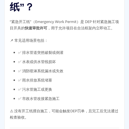
纸”？
“紧急开工纸”（Emergency Work Permit）是 DEP 针对紧急施工项
目开具的
快速审批许可
，用于允许项目在合法框架内立即动工。
📌 常见适用场景包括：
✅ 排水管道突然破裂或倒灌
✅ 水表或供水管线损坏
✅ 消防喷淋系统漏水或失效
✅ 雨水排放系统堵塞
✅ 污水管施工或更换
✅ 市政水管改接紧急施工
⚠️ 没有开工纸擅自施工，可能会触发DEP罚单，且完工后无法通过
检查验收。