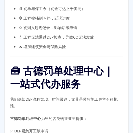
📄 罚单与停工令（罚金可达上千美元）
🛑 工程被强制叫停，延误进度
⚖️ 被列入违规记录，影响后续申请
💧 工程无法通过DEP检查，导致CO无法发放
🔥 增加建筑安全与保险风险
🧰 古德罚单处理中心｜
一站式代办服务
我们深知DEP流程繁琐、时间紧迫，尤其是紧急施工更容不得拖
延。
古德罚单处理中心
为纽约各类物业业主提供：
✅ DEP紧急开工纸申请