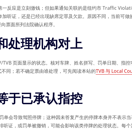
应是立刻缴钱；但如果通知关联的是纽约市 Traffic Violati
参加听证，还是已经出现缺席定罪及欠款。原因不同，当前可做的回
 罚单要向票面所列法院确认程序。
和处理机构对上
V/TVB 页面显示的状态。核对车牌、姓名拼写、罚单日期、指
 的受理方式不同；若不确定票由谁处理，可先阅读本站的
TVB 与 Local C
不等于已承认指控
VB 罚单会导致驾照停牌；这种因未答复产生的停牌本身并不表示
听证，或罚单被撤销，可能会影响该类停牌的处理状态。每个案件